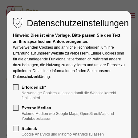
Datenschutzeinstellungen
Hinweis: Dies ist eine Vorlage. Bitte passen Sie den Text
an Ihre spezifischen Anforderungen an:
Wir verwenden Cookies und ähnliche Technologien, um Ihre
Erfahrung auf unserer Website zu verbessern. Einige Cookies sind
Gesund ins neue
für die grundlegende Funktionalität erforderlich, während andere
dazu beitragen, die Nutzung zu analysieren und unsere Dienste zu
Jahr starten –
optimieren. Detaillierte Informationen finden Sie in unserer
Datenschutzerklärung.
kleine Schritte,
Erforderlich*
Notwendige Cookies zulassen damit die Website korrekt
große Wirkung
funktioniert
Externe Medien
Externe Medien wie Google Maps, OpenStreetMap und
Youtube zulassen
Der Jahresbeginn ist für viele ein
Statistik
Moment des Aufbruchs. Ein guter
Google Analytics und Matomo Analytics zulassen